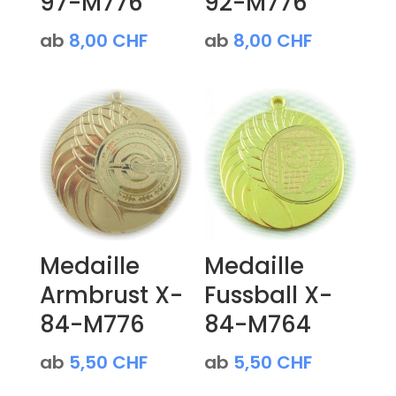
97-M776
92-M776
ab
8,00
CHF
ab
8,00
CHF
Medaille
Medaille
Armbrust X-
Fussball X-
84-M776
84-M764
ab
5,50
CHF
ab
5,50
CHF