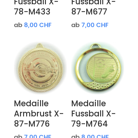
Fussball X-
Fussball X-
78-M433
87-M677
ab
8,00
CHF
ab
7,00
CHF
Medaille
Medaille
Armbrust X-
Fussball X-
87-M776
79-M764
ab
7,00
CHF
ab
8,00
CHF