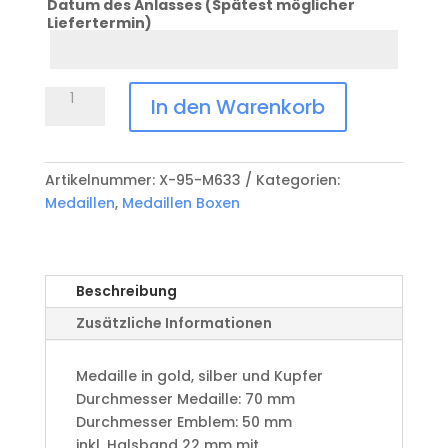
Datum des Anlasses (Spätest möglicher
Liefertermin)
Datum
Anlass
Medaille
In den Warenkorb
Boxen
X-
95-
Artikelnummer:
X-95-M633
Kategorien:
M633
Medaillen
,
Medaillen Boxen
Menge
Beschreibung
Zusätzliche Informationen
Medaille in gold, silber und Kupfer
​Durchmesser Medaille: 70 mm
Durchmesser Emblem: 50 mm
​inkl. Halsband 22 mm mit