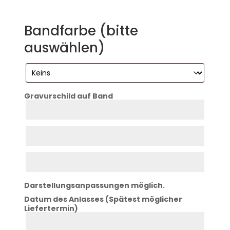
Bandfarbe (bitte
auswählen)
Gravurschild auf Band
Zeile
1
Zeile
2
Zeile
3
Darstellungsanpassungen möglich.
Datum des Anlasses (Spätest möglicher
Liefertermin)
Datum
Anlass