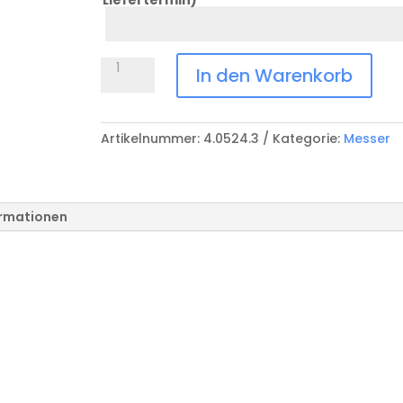
Datum
Anlass
Gürteletui
In den Warenkorb
Leder
V-
4.0524.3
Artikelnummer:
4.0524.3
Kategorie:
Messer
Menge
ormationen