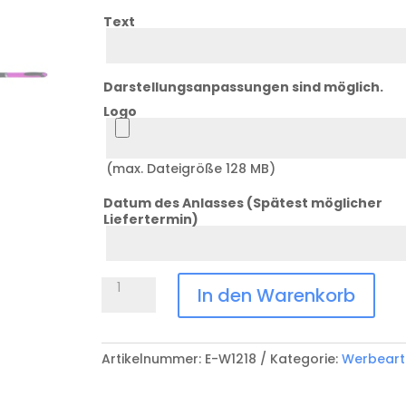
Text
Text
Darstellungsanpassungen sind möglich.
Logo
Logo
(max. Dateigröße 128 MB)
Datum des Anlasses (Spätest möglicher
Liefertermin)
Datum
Kugelschreiber
In den Warenkorb
JET
Menge
Artikelnummer:
E-W1218
Kategorie:
Werbearti