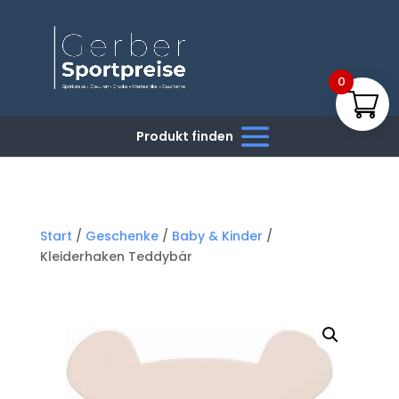
0
Start
/
Geschenke
/
Baby & Kinder
/
Kleiderhaken Teddybär