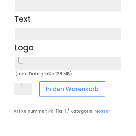
Text
Logo
(max. Dateigröße 128 MB)
Käsemesser
In den Warenkorb
Berner
Oberland
PK-
Artikelnummer:
PK-11a-1
Kategorie:
Messer
C-
01a
Menge