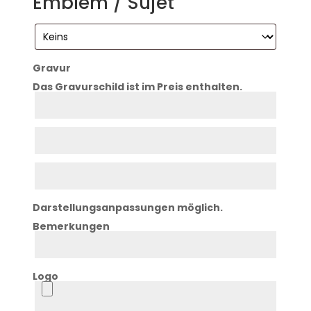
Emblem / Sujet
Gravur
Das Gravurschild ist im Preis enthalten.
Zeile
1
Zeile
2
Zeile
3
Darstellungsanpassungen möglich.
Bemerkungen
Bemerkung
Logo
Logo