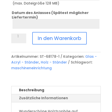
(max. Dateigröße 128 MB)
Datum des Anlasses (Spätest möglicher
Liefertermin)
Datum
Anlass
Holz-
In den Warenkorb
Metalltrophäe
ST-
68189
Artikelnummer:
ST-68178-1
Kategorien:
Glas -
Menge
Acryl - Ständer
,
Holz - Ständer
Schlagwort:
maschineneinrichtung
Beschreibung
Zusätzliche Informationen
Wunderschöne Holztrophäe auf