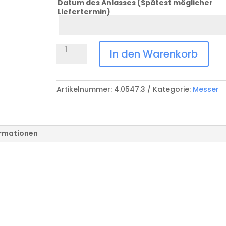
Datum des Anlasses (Spätest möglicher
Liefertermin)
Datum
Anlass
Gürteletui
In den Warenkorb
Nylon
V-
4.0547.3
Artikelnummer:
4.0547.3
Kategorie:
Messer
Menge
ormationen