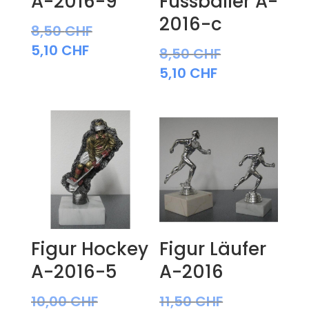
A-2016-9
Fussballer A-
2016-c
8,50
CHF
5,10
CHF
8,50
CHF
5,10
CHF
Figur Hockey
Figur Läufer
A-2016-5
A-2016
10,00
CHF
11,50
CHF