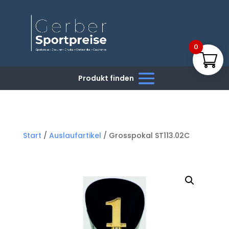
0
Start
/
Auslaufartikel
/ Grosspokal ST113.02C