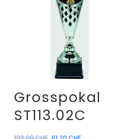
Grosspokal
ST113.02C
102,00
CHF
61,20
CHF