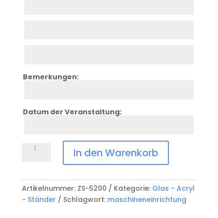
4
Zeile
5
Zeile
6
Bemerkungen:
Zeile
7
Datum der Veranstaltung:
Zeile
8
Glasständer
In den Warenkorb
ZS-
5200
Menge
Artikelnummer:
ZS-5200
Kategorie:
Glas - Acryl
- Ständer
Schlagwort:
maschineneinrichtung