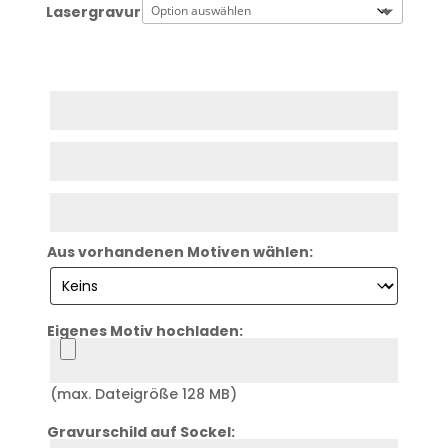
Lasergravur
Zeile
1
Zeile
2
Zeile
3
Aus vorhandenen Motiven wählen:
Eigenes Motiv hochladen:
Logo
(max. Dateigröße 128 MB)
Gravurschild auf Sockel:
Zeile