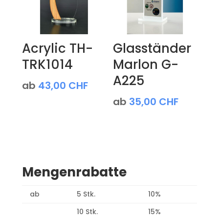
Acrylic TH-
Glasständer
TRK1014
Marlon G-
A225
ab
43,00
CHF
ab
35,00
CHF
Mengenrabatte
ab
5 Stk.
10%
10 Stk.
15%