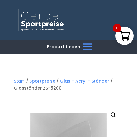
0
Start
/
Sportpreise
/
Glas - Acryl - Ständer
/
Glasständer ZS-5200