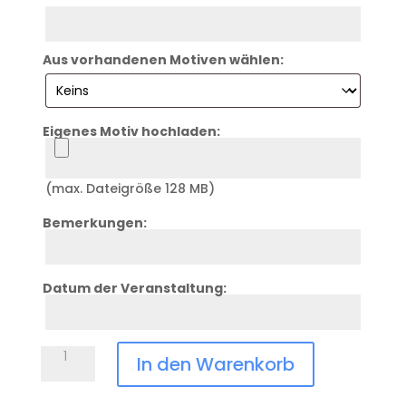
Zeile
3
Aus vorhandenen Motiven wählen:
Eigenes Motiv hochladen:
Logo
(max. Dateigröße 128 MB)
Bemerkungen:
Zeile
4
Datum der Veranstaltung:
Zeile
5
Glasständer
In den Warenkorb
TAC-
W441-