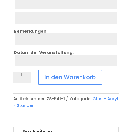
2
Zeile
3
Bemerkungen
Zeile
4
Datum der Veranstaltung:
Zeile
5
Glasständer
In den Warenkorb
Bowling
ZS-
541
Artikelnummer:
ZS-541-1
Kategorie:
Glas - Acryl
Menge
- Ständer
Beschreibung