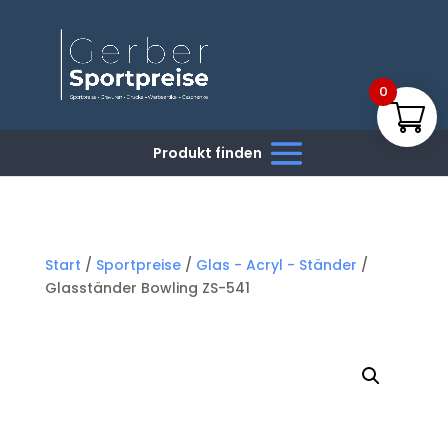
0
Start
/
Sportpreise
/
Glas - Acryl - Ständer
/
Glasständer Bowling ZS-541