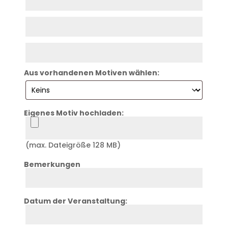
1
Zeile
2
Zeile
3
Aus vorhandenen Motiven wählen:
Eigenes Motiv hochladen:
Logo
(max. Dateigröße 128 MB)
Bemerkungen
Zeile
4
Datum der Veranstaltung:
Zeile
5