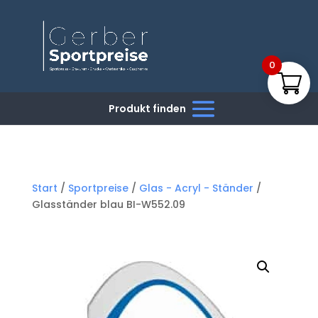
0
Start
/
Sportpreise
/
Glas - Acryl - Ständer
/
Glasständer blau BI-W552.09