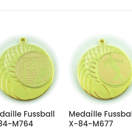
aille Fussball
Medaille Fussbal
84-M764
X-84-M677