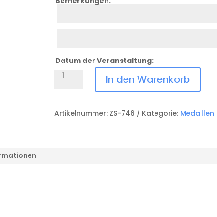
Bemerkungen:
Zeile
4
Zeile
5
Datum der Veranstaltung:
Glasmedaille
In den Warenkorb
Menge
Artikelnummer:
ZS-746
Kategorie:
Medaillen
ormationen