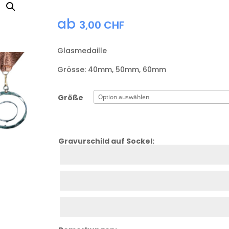
ab
3,00
CHF
Glasmedaille
Grösse: 40mm, 50mm, 60mm
Größe
Gravurschild auf Sockel:
Zeile
1
Zeile
2
Zeile
3