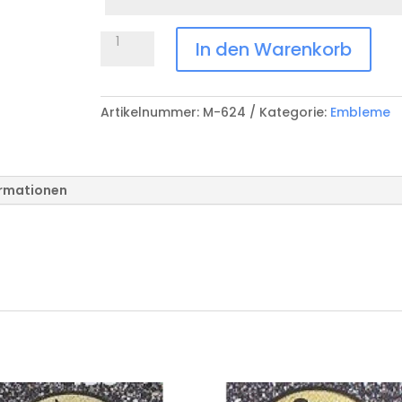
Anlass
Emblem
In den Warenkorb
Tischfussball
/
Töggeli
Artikelnummer:
M-624
Kategorie:
Embleme
Menge
ormationen