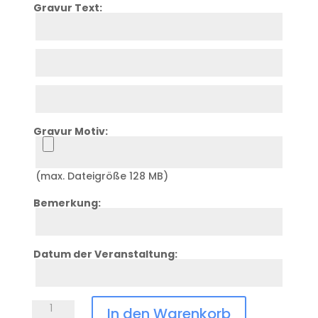
Gravur Text:
Zeile
1
Zeile
2
Zeile
3
Gravur Motiv:
Upload
(max. Dateigröße 128 MB)
Bemerkung:
Zeile
4
Datum der Veranstaltung:
Zeile
5
Chilly's
In den Warenkorb