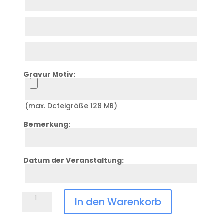
1
Zeile
2
Zeile
3
Gravur Motiv:
Upload
(max. Dateigröße 128 MB)
Bemerkung:
Zeile
4
Datum der Veranstaltung:
Zeile
5
Chilly's
In den Warenkorb
Serie2
schwarz