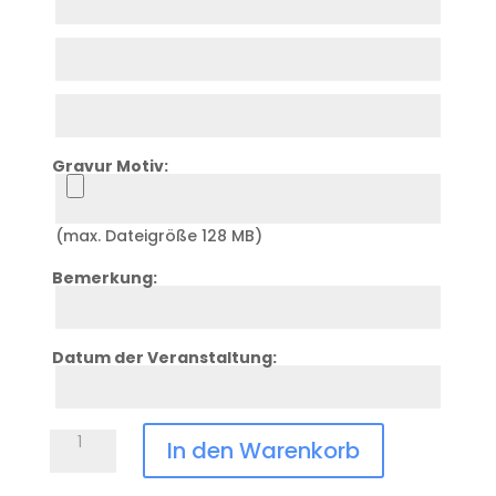
1
Zeile
2
Zeile
3
Gravur Motiv:
Upload
(max. Dateigröße 128 MB)
Bemerkung:
Zeile
4
Datum der Veranstaltung:
Zeile
5
Chilly's
In den Warenkorb
Serie2
blau