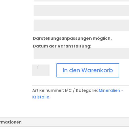
Zeile
2
Zeile
3
Darstellungsanpassungen möglich.
Datum der Veranstaltung:
Datum
Anlass
Celestin
In den Warenkorb
auf
Holzsockel
Menge
Artikelnummer:
MC
Kategorie:
Mineralien -
Kristalle
ormationen