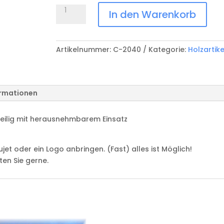
Brotschneidebrett
In den Warenkorb
2-
teilig
C-
Artikelnummer:
C-2040
Kategorie:
Holzartike
2040
Menge
ormationen
teilig mit herausnehmbarem Einsatz
et oder ein Logo anbringen. (Fast) alles ist Möglich!
ten Sie gerne.