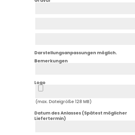
Gravur
Zeile
1
Zeile
2
Zeile
3
Darstellungsanpassungen möglich.
Bemerkungen
Bemerkung
Logo
Logo
(max. Dateigröße 128 MB)
Datum des Anlasses (Spätest möglicher
Liefertermin)
Datum
Anlass