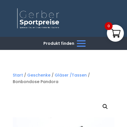
0
Start
/
Geschenke
/
Gläser /Tassen
/
Bonbondose Pandora